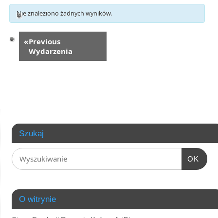
Views
Views
Nie znaleziono żadnych wyników.
Navigation
Navigation
«
Previous
Wydarzenia
Szukaj
OK
O witrynie