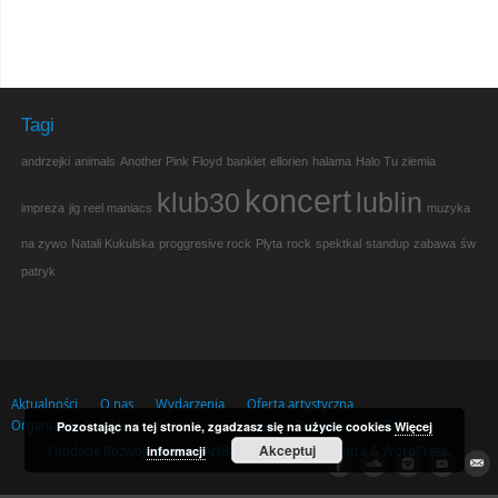
Tagi
andrzejki
animals
Another Pink Floyd
bankiet
ellorien
halama
Halo Tu ziemia
koncert
klub30
lublin
impreza
jig reel maniacs
muzyka
na zywo
Natali Kukulska
proggresive rock
Płyta
rock
spektkal
standup
zabawa
św
patryk
Aktualności
O nas
Wydarzenia
Oferta artystyczna
Organizacja eventów
Kontakt
Sponsorzy i Partnerzy
WDF
Pozostając na tej stronie, zgadzasz się na użycie cookies
Więcej
Akceptuj
Fundacja Rozwoju Kultury ArtBiz
| Powered by
Mantra
&
WordPress.
informacji