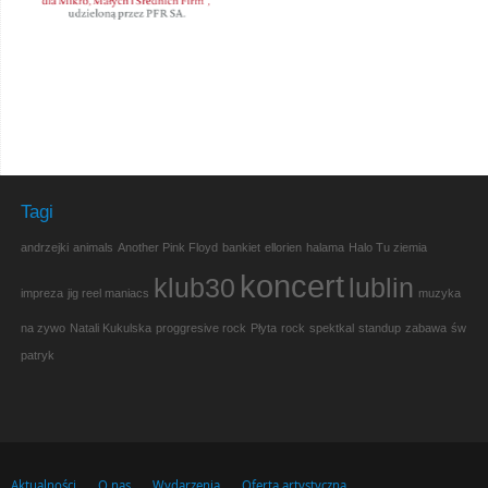
Tagi
andrzejki
animals
Another Pink Floyd
bankiet
ellorien
halama
Halo Tu ziemia
koncert
klub30
lublin
impreza
jig reel maniacs
muzyka
na zywo
Natali Kukulska
proggresive rock
Płyta
rock
spektkal
standup
zabawa
św
patryk
Aktualności
O nas
Wydarzenia
Oferta artystyczna