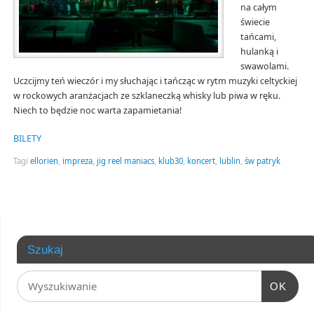
na całym
świecie
tańcami,
hulanką i
swawolami.
Uczcijmy teń wieczór i my słuchając i tańcząc w rytm muzyki celtyckiej
w rockowych aranżacjach ze szklaneczką whisky lub piwa w ręku.
Niech to będzie noc warta zapamietania!
BILETY
Tagi
ellorien
,
impreza
,
jig reel maniacs
,
klub30
,
koncert
,
lublin
,
św patryk
Szukaj
OK