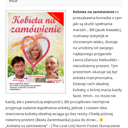
60zł
Kobieta na zamówienie
to
przezabawna komedia o tym
jaki są skutki spełniania
marzeń… Bill (Jacek Kawalec),
nudnawy statystyk w
stosownym wieku, dostaje
na urodziny od swojego
najlepszego przyjaciela
Leona (Dariusz Niebudek) –
niecodzienny prezent. Tym
prezentem okazuje się być
ankieta matrymonialna.
Dziesięć cech idealnej
kobiety, o której marzy każdy
facet. Hmm.. no może nie
każdy, ale z pewnością większość:). Bill początkowo niechętnie
przyjmuje zadanie wypełnienia ankiety, jednak z czasem idea
stworzenia kobiety idealnej wciąga go bez reszty. Chwilę później
niewinny prezent (Beata Zarembianka) puka do drzwi…
„Kobieta na zamówienie” – (The Love List) Norm Foster, tłumaczenie