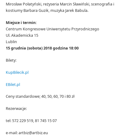
Mirosław Połatyński, reżyseria Marcin Sławiński, scenografia i
kostiumy Barbara Guzik, muzyka Jarek Babula.
Miejsce i termin:
Centrum Kongresowe Uniwersytetu Przyrodniczego
Ul. Akademicka 15
Lublin
15 grudnia (sobota) 2018 godzina 18:00
Bilety:
KupBilecik.pl
EBilet.pl
Ceny standardowe; 40, 50, 60, 70 i 80 zł
Rezerwacje:
tel: 572 229 519, 81 745 15 07
e-mail: artbiz@artbiz.eu