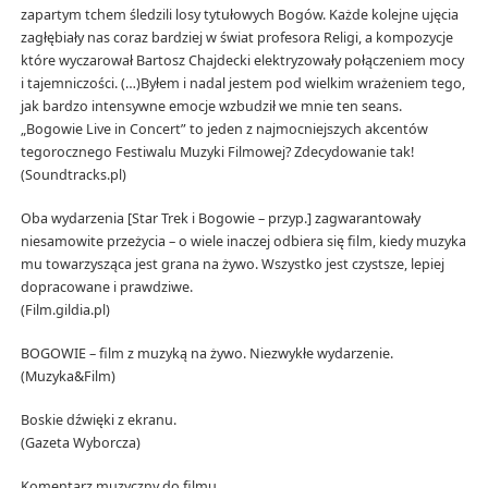
zapartym tchem śledzili losy tytułowych Bogów. Każde kolejne ujęcia
zagłębiały nas coraz bardziej w świat profesora Religi, a kompozycje
które wyczarował Bartosz Chajdecki elektryzowały połączeniem mocy
i tajemniczości. (…)Byłem i nadal jestem pod wielkim wrażeniem tego,
jak bardzo intensywne emocje wzbudził we mnie ten seans.
„Bogowie Live in Concert” to jeden z najmocniejszych akcentów
tegorocznego Festiwalu Muzyki Filmowej? Zdecydowanie tak!
(Soundtracks.pl)
Oba wydarzenia [Star Trek i Bogowie – przyp.] zagwarantowały
niesamowite przeżycia – o wiele inaczej odbiera się film, kiedy muzyka
mu towarzysząca jest grana na żywo. Wszystko jest czystsze, lepiej
dopracowane i prawdziwe.
(Film.gildia.pl)
BOGOWIE – film z muzyką na żywo. Niezwykłe wydarzenie.
(Muzyka&Film)
Boskie dźwięki z ekranu.
(Gazeta Wyborcza)
Komentarz muzyczny do filmu