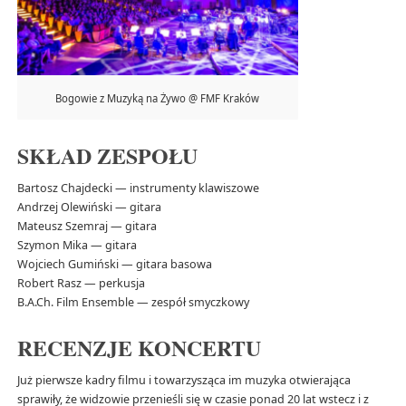
Bogowie z Muzyką na Żywo @ FMF Kraków
SKŁAD ZESPOŁU
Bartosz Chajdecki — instrumenty klawiszowe
Andrzej Olewiński — gitara
Mateusz Szemraj — gitara
Szymon Mika — gitara
Wojciech Gumiński — gitara basowa
Robert Rasz — perkusja
B.A.Ch. Film Ensemble — zespół smyczkowy
RECENZJE KONCERTU
Już pierwsze kadry filmu i towarzysząca im muzyka otwierająca
sprawiły, że widzowie przenieśli się w czasie ponad 20 lat wstecz i z