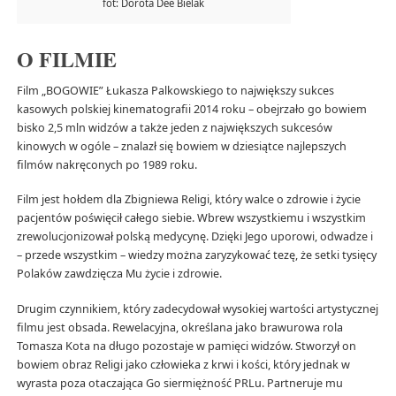
fot: Dorota Dee Bielak
O FILMIE
Film „BOGOWIE” Łukasza Palkowskiego to największy sukces
kasowych polskiej kinematografii 2014 roku – obejrzało go bowiem
bisko 2,5 mln widzów a także jeden z największych sukcesów
kinowych w ogóle – znalazł się bowiem w dziesiątce najlepszych
filmów nakręconych po 1989 roku.
Film jest hołdem dla Zbigniewa Religi, który walce o zdrowie i życie
pacjentów poświęcił całego siebie. Wbrew wszystkiemu i wszystkim
zrewolucjonizował polską medycynę. Dzięki Jego uporowi, odwadze i
– przede wszystkim – wiedzy można zaryzykować tezę, że setki tysięcy
Polaków zawdzięcza Mu życie i zdrowie.
Drugim czynnikiem, który zadecydował wysokiej wartości artystycznej
filmu jest obsada. Rewelacyjna, określana jako brawurowa rola
Tomasza Kota na długo pozostaje w pamięci widzów. Stworzył on
bowiem obraz Religi jako człowieka z krwi i kości, który jednak w
wyrasta poza otaczająca Go siermiężność PRLu. Partneruje mu