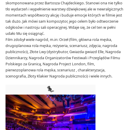
skomponowana przez Bartosza Chajdeckiego. Stanowi ona nie tylko
tło wydarzeń i wypełnienie warstwy dźwiękowej ale w newralgicznych
momentach współtworzy akcję i buduje emocje których w filmie jest
tak dużo. Jak mówi sam kompozytor, jego celem było odtworzenie
odgłosów i nastroju sali operacyjnej. Wdaje się, że cel ten w pełni
udało Mu się osiągnąć.
Film zdobył wiele nagród, m.in: Orzeł (film, główna rola męska,
drugoplanowa rola męska, reżyseria, scenariusz, zdjęcia, nagroda
publiczności), Złote Lwy (dystrybutor, Gwiazda gwiazd Elle, Nagroda
Dziennikarzy, Nagroda Organizatorów Festiwali i Przeglądów Filmu
Polskiego za Granicą, Nagroda Project London, film,
pierwszoplanowa rola męska, scenariusz , charakteryzacja,
scenografia, Złoty Klakier Nagroda publiczności) i wiele innych.