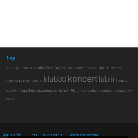
Tagi
andrzejki
animals
Another Pink Floyd
bankiet
ellorien
halama
Halo Tu ziemia
koncert
klub30
lublin
impreza
jig reel maniacs
muzyka
na zywo
Natali Kukulska
proggresive rock
Płyta
rock
spektkal
standup
zabawa
św
patryk
Aktualności
O nas
Wydarzenia
Oferta artystyczna