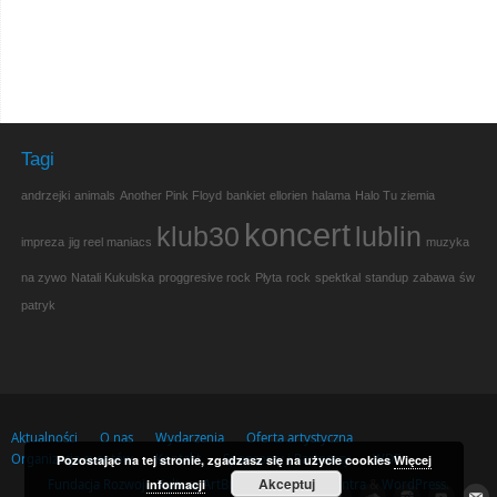
Tagi
andrzejki
animals
Another Pink Floyd
bankiet
ellorien
halama
Halo Tu ziemia
koncert
klub30
lublin
impreza
jig reel maniacs
muzyka
na zywo
Natali Kukulska
proggresive rock
Płyta
rock
spektkal
standup
zabawa
św
patryk
Aktualności
O nas
Wydarzenia
Oferta artystyczna
Organizacja eventów
Kontakt
Sponsorzy i Partnerzy
WDF
Pozostając na tej stronie, zgadzasz się na użycie cookies
Więcej
Akceptuj
informacji
Fundacja Rozwoju Kultury ArtBiz
| Powered by
Mantra
&
WordPress.