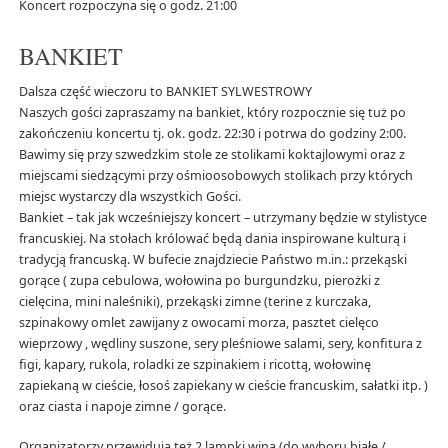
Koncert rozpoczyna się o godz. 21:00
BANKIET
Dalsza część wieczoru to BANKIET SYLWESTROWY
Naszych gości zapraszamy na bankiet, który rozpocznie się tuż po
zakończeniu koncertu tj. ok. godz. 22:30 i potrwa do godziny 2:00.
Bawimy się przy szwedzkim stole ze stolikami koktajlowymi oraz z
miejscami siedzącymi przy ośmioosobowych stolikach przy których
miejsc wystarczy dla wszystkich Gości.
Bankiet – tak jak wcześniejszy koncert – utrzymany będzie w stylistyce
francuskiej. Na stołach królować będą dania inspirowane kulturą i
tradycją francuską. W bufecie znajdziecie Państwo m.in.: przekąski
gorące ( zupa cebulowa, wołowina po burgundzku, pierożki z
cielęcina, mini naleśniki), przekąski zimne (terine z kurczaka,
szpinakowy omlet zawijany z owocami morza, pasztet cielęco
wieprzowy , wędliny suszone, sery pleśniowe salami, sery, konfitura z
figi, kapary, rukola, roladki ze szpinakiem i ricottą, wołowinę
zapiekaną w cieście, łosoś zapiekany w cieście francuskim, sałatki itp. )
oraz ciasta i napoje zimne / gorące.
Organizatorzy przewidują też 2 lampki wina (do wyboru białe /