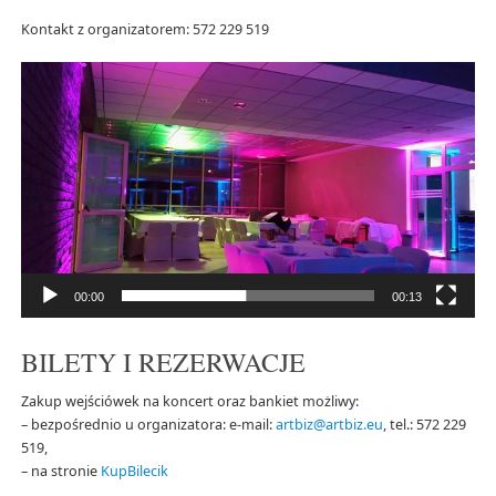
Kontakt z organizatorem: 572 229 519
Odtwarzacz
video
00:00
00:13
BILETY I REZERWACJE
Zakup wejściówek na koncert oraz bankiet możliwy:
– bezpośrednio u organizatora: e-mail:
artbiz@artbiz.eu
, tel.: 572 229
519,
– na stronie
KupBilecik