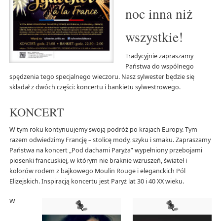
noc inna niż
wszystkie!
Tradycyjnie zapraszamy
Państwa do wspólnego
spędzenia tego specjalnego wieczoru. Nasz sylwester będzie się
składał z dwóch części: koncertu i bankietu sylwestrowego.
KONCERT
W tym roku kontynuujemy swoją podróż po krajach Europy. Tym
razem odwiedzimy Francję – stolicę mody, szyku i smaku. Zapraszamy
Państwa na koncert „Pod dachami Paryża” wypełniony przebojami
piosenki francuskiej, w którym nie braknie wzruszeń, świateł i
kolorów rodem z bajkowego Moulin Rouge i eleganckich Pól
Elizejskich. Inspiracją koncertu jest Paryż lat 30 i 40 XX wieku.
W